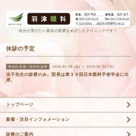
自分が受けたい最良の医療をめざしたクリニックです！
休診の予定
2016-01-29 (金) ～ 2016-01-31 (日)
孝治Dr.出張・法子Dr.診察
法子先生の診察のみ。院長は第３９回日本眼科手術学会に出
席。
トップページ
新着・注目インフォメーション
診療のご案内